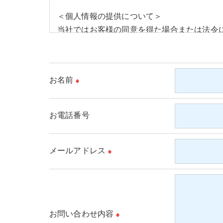
＜個人情報の提供について＞
当社ではお客様の同意を得た場合または法令
取得した個人情報を第三者に提供することは
＜個人情報の委託について＞
お名前
※
当社では、利用目的の達成に必要な範囲にお
これらの委託先に対しては個人情報保護契約
お電話番号
＜個人情報の安全管理＞
当社では、個人情報の漏洩等がなされないよ
メールアドレス
※
＜個人情報を与えなかった場合に生じる結果
必要な情報を頂けない場合は、それに対応し
＜個人情報の開示･訂正・削除･利用停止の手
お問い合わせ内容
※
当社では、お客様の個人情報の開示･訂正･削