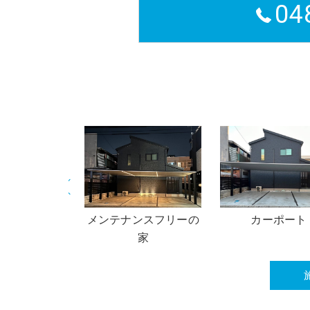
04
ンスフリーの
カーポート
ライトアッ
家