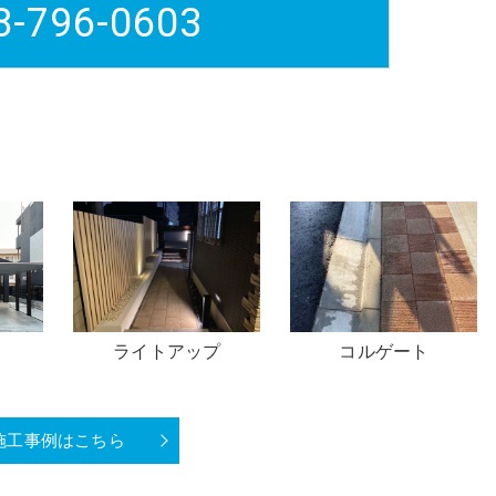
8-796-0603
プ
コルゲート
カラーコンクリート
（ステンシル）
施工事例はこちら